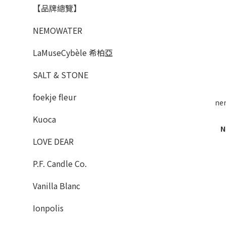
【品牌總覽】
NEMOWATER
LaMuseCybèle 希柏亞
SALT & STONE
foekje fleur
ne
Kuoca
N
LOVE DEAR
P.F. Candle Co.
Vanilla Blanc
Ionpolis