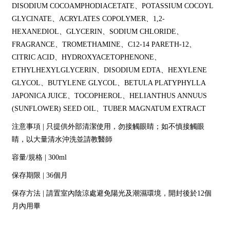
DISODIUM COCOAMPHODIACETATE、POTASSIUM COCOYL
GLYCINATE、ACRYLATES COPOLYMER、1,2-
HEXANEDIOL、GLYCERIN、SODIUM CHLORIDE、
FRAGRANCE、TROMETHAMINE、C12-14 PARETH-12、
CITRIC ACID、HYDROXYACETOPHENONE、
ETHYLHEXYLGLYCERIN、DISODIUM EDTA、HEXYLENE
GLYCOL、BUTYLENE GLYCOL、BETULA PLATYPHYLLA
JAPONICA JUICE、TOCOPHEROL、HELIANTHUS ANNUUS
(SUNFLOWER) SEED OIL、TUBER MAGNATUM EXTRACT
注意事項 | 只提供外部清潔使用，勿接觸眼睛；如不慎接觸眼
睛，以大量清水沖洗並請教醫師
容量/規格 | 300ml
保存期限 | 36個月
保存方法 | 請置室內陰涼處避免陽光及潮濕環境，開封後於12個
月內用畢